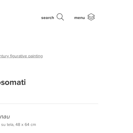
search
menu
tury figurative painting
osomati
enau
 su tela, 48 x 64 cm