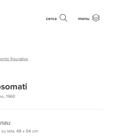
cerca
menu
nto figurativo
osomati
ano, 1960
enau
 su tela, 48 x 64 cm