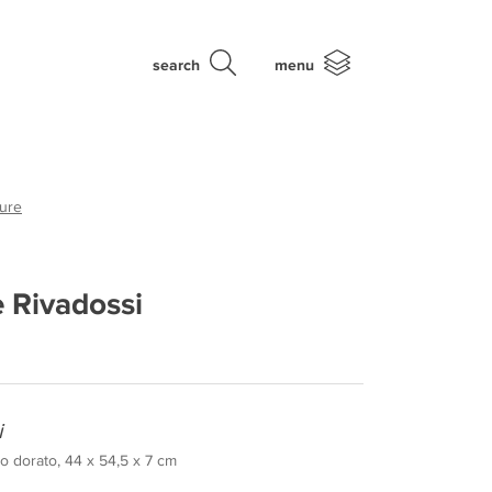
search
menu
ture
 Rivadossi
i
io dorato, 44 x 54,5 x 7 cm