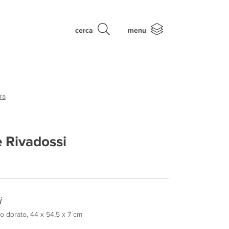
cerca
menu
ra
 Rivadossi
i
io dorato, 44 x 54,5 x 7 cm