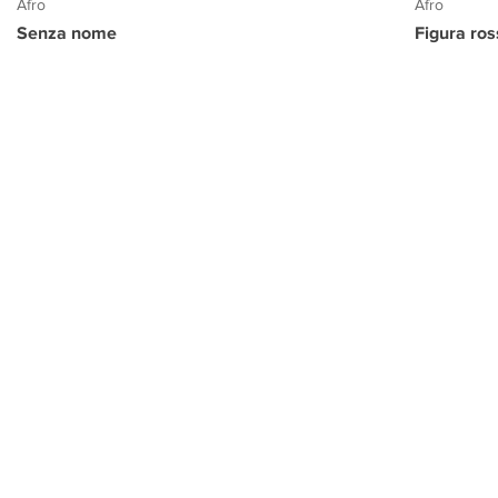
Afro
Afro
Senza nome
Figura ro
PROGETTO CULTURA
INFORMAZIONI
CONTATTI