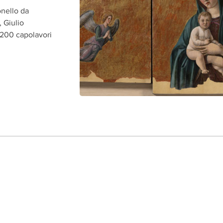
onello da
, Giulio
200 capolavori