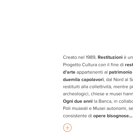
Restituzioni
Creato nel 1989,
è un
res
Progetto Cultura con il fine di
d’arte
patrimonio
appartenenti al
duemila capolavori
, dal Nord al S
restituiti alla collettività, mentre p
archeologici, chiese e musei han
Ogni due anni
la Banca, in colla
Poli museali e Musei autonomi, s
opere bisognose
...
consistente di