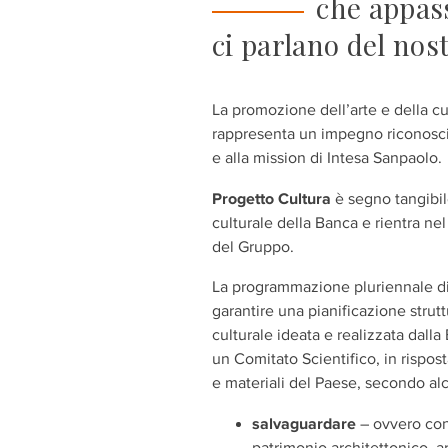
che appass
ci parlano del nost
La promozione dell’arte e della cu
rappresenta un impegno riconosciu
e alla mission di Intesa Sanpaolo.
Progetto Cultura
è segno tangibi
culturale della Banca e rientra n
del Gruppo
.
La programmazione
pluriennale
di
garantire una pianificazione strutt
culturale ideata e realizzata dall
un Comitato Scientifico, in rispost
e materiali del Paese, secondo al
salvaguardare
– ovvero
co
patrimonio architettonico, ar