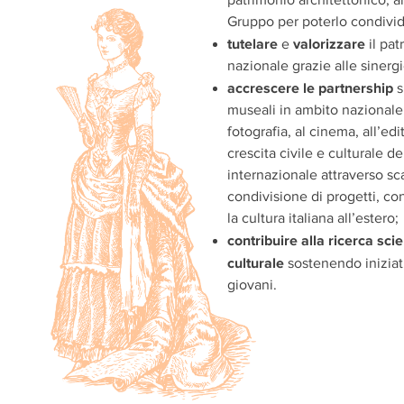
Gruppo per poterlo condivid
tutelare
valorizzare
e
il pat
nazionale grazie alle sinergi
accrescere
le
partnership
s
museali
in ambito nazionale
fotografia, al cinema, all’ed
crescita civile e cultura
le
del
internazionale
attraverso sc
condivisione di progetti, co
la cultura italiana all’estero;
contribuire alla
ricerca scie
culturale
sostenendo iniziati
giovani.