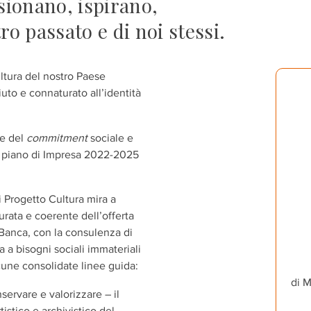
ionano, ispirano,
ro passato e di noi stessi.
ltura del nostro Paese
to e connaturato all’identità
le del
commitment
sociale e
el piano di Impresa 2022-2025
 Progetto Cultura mira a
urata e coerente dell’offerta
a Banca, con la consulenza di
a a bisogni sociali immateriali
cune consolidate linee guida:
di M
nservare
e
valorizzare –
il
tistico e archivistico del