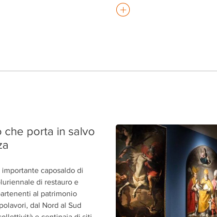
o che porta in salvo
za
 importante caposaldo di
uriennale di restauro e
artenenti al patrimonio
polavori, dal Nord al Sud
 collettività e
centinaia di
siti