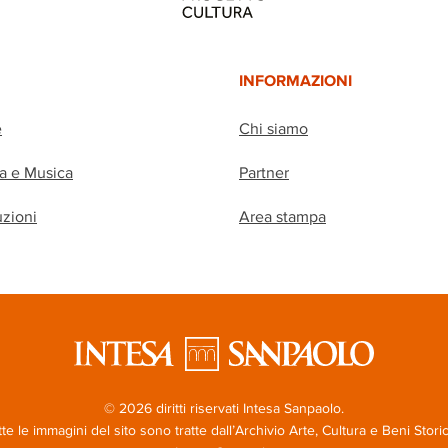
INFORMAZIONI
e
Chi siamo
ia e Musica
Partner
uzioni
Area stampa
© 2026 diritti riservati Intesa Sanpaolo.
te le immagini del sito sono tratte dall’Archivio Arte, Cultura e Beni Storic