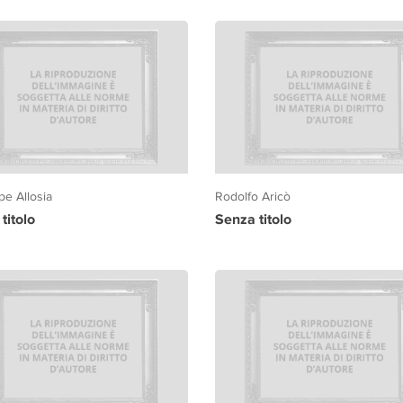
e Allosia
Rodolfo Aricò
titolo
Senza titolo