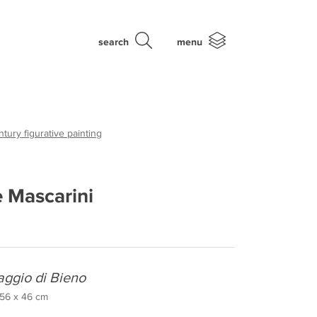
search
menu
tury figurative painting
 Mascarini
laggio di Bieno
, 56 x 46 cm