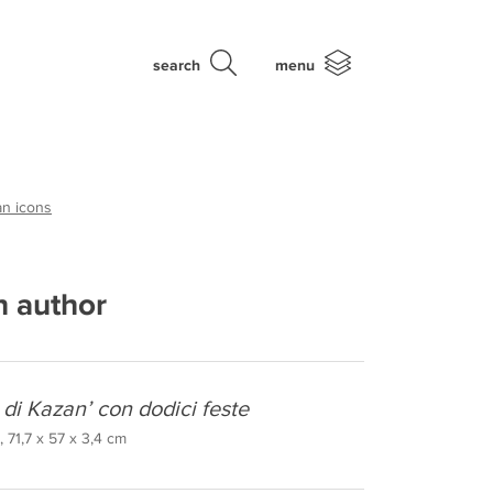
search
menu
an icons
 author
di Kazan’ con dodici feste
 71,7 x 57 x 3,4 cm