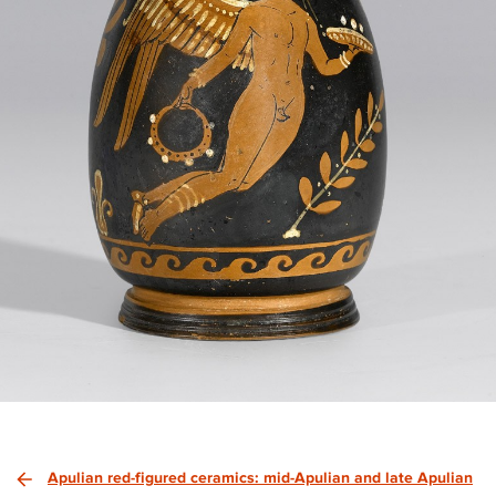
Apulian red-figured ceramics: mid-Apulian and late Apulian