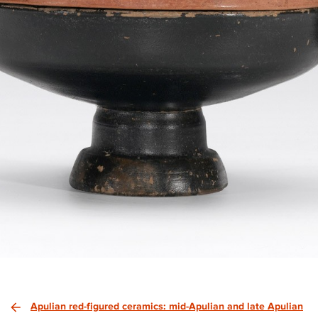
Apulian red-figured ceramics: mid-Apulian and late Apulian