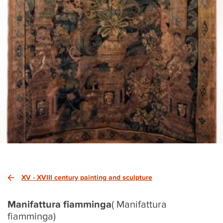
XV - XVIII century painting and sculpture
Manifattura fiamminga
( Manifattura
fiamminga)