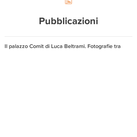
Pubblicazioni
Il palazzo Comit di Luca Beltrami. Fotografie tra
testimonianza e interpretazione (1905-1990)
Serena Berno - Francesca Pino, Milano, Hoepli, 2014
Un moderno mecenate
Fulvio Irace, Milano 1995
Il Palazzo e la città. Progettare Piazza della Scala.
Milano.
Fulvio Irace, Michele De Lucchi. Crocetta del Montello,
Terra Ferma 2012