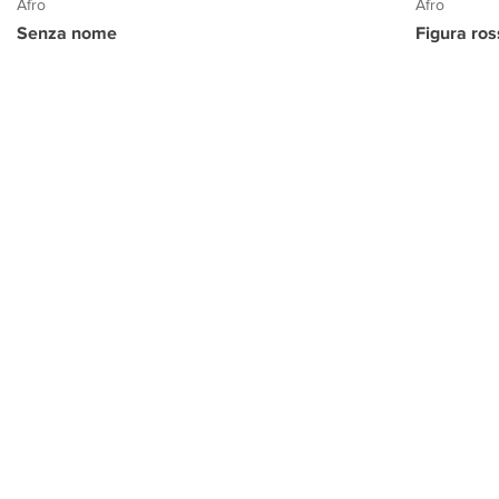
Afro
Afro
Senza nome
Figura ro
PROGETTO CULTURA
INFORMAZIONI
CONTATTI