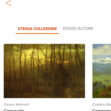
STESSA COLLEZIONE
STESSO AUTORE
Cesare Antonelli
Cristiano Ban
Crepuscolo
Campagna 