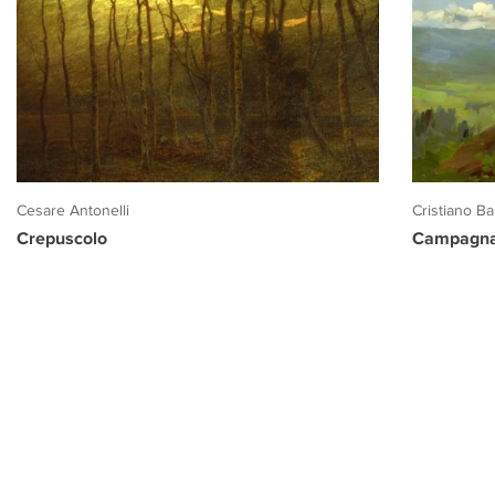
Cesare Antonelli
Cristiano Ban
Crepuscolo
Campagna 
PROGETTO CULTURA