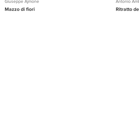
Giuseppe Ajmone
Antonio Amb
Mazzo di fiori
Ritratto d
PROGETTO CULTURA
INFORMAZIONI
CONTATTI