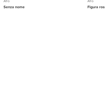
Afro
Afro
Senza nome
Figura ro
PROGETTO CULTURA
INFORMAZIONI
CONTATTI