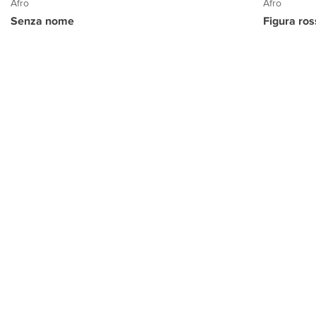
Afro
Afro
Senza nome
Figura ro
PROGETTO CULTURA
INFORMAZIONI
CONTATTI