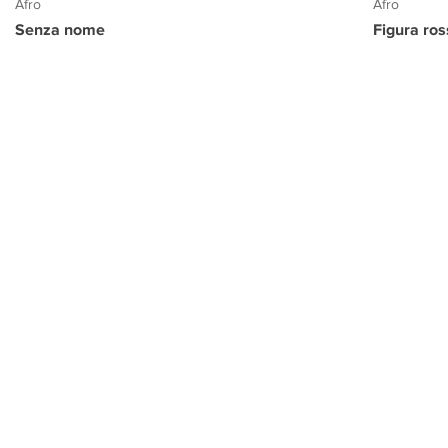
Afro
Afro
Senza nome
Figura ro
PROGETTO CULTURA
INFORMAZIONI
CONTATTI