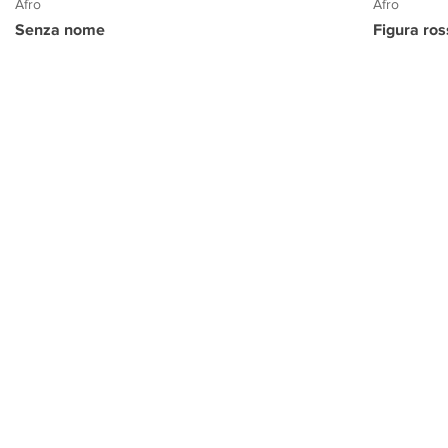
Afro
Afro
Senza nome
Figura ro
PROGETTO CULTURA
INFORMAZIONI
CONTATTI