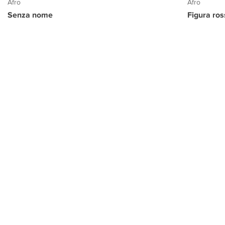
Afro
Afro
Senza nome
Figura ro
PROGETTO CULTURA
INFORMAZIONI
CONTATTI