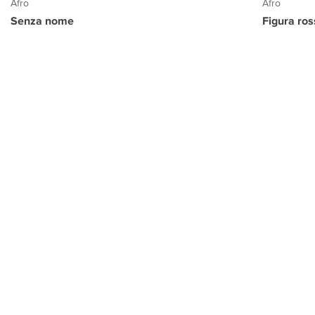
Afro
Afro
Senza nome
Figura ro
PROGETTO CULTURA
INFORMAZIONI
CONTATTI