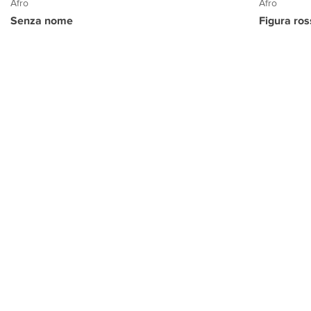
Afro
Afro
Senza nome
Figura ro
PROGETTO CULTURA
INFORMAZIONI
CONTATTI