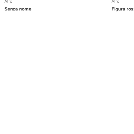
Afro
Afro
Senza nome
Figura ro
PROGETTO CULTURA
INFORMAZIONI
CONTATTI