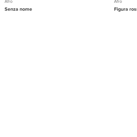
Afro
Afro
Senza nome
Figura ro
PROGETTO CULTURA
INFORMAZIONI
CONTATTI