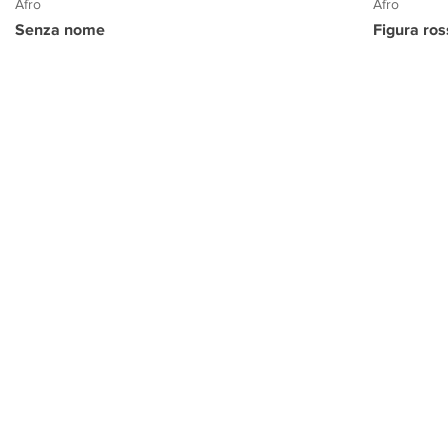
Afro
Afro
Senza nome
Figura ro
PROGETTO CULTURA
INFORMAZIONI
CONTATTI