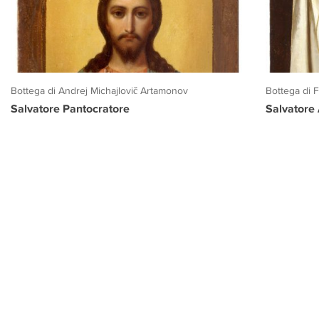
Bottega di Andrej Michajlovič Artamonov
Bottega di 
Salvatore Pantocratore
Salvatore
PROGETTO CULTURA
INFORMAZIONI