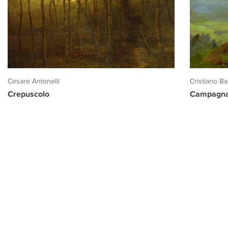
Cesare Antonelli
Cristiano Ban
Crepuscolo
Campagna 
PROGETTO CULTURA