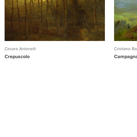
Cesare Antonelli
Cristiano Ban
Crepuscolo
Campagna 
PROGETTO CULTURA