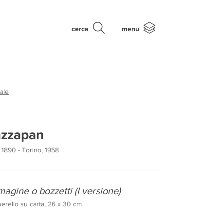
cerca
menu
ale
azzapan
 1890 - Torino, 1958
agine o bozzetti (I versione)
erello su carta, 26 x 30 cm