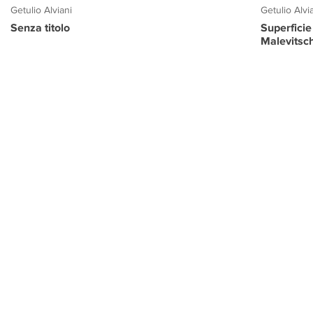
Getulio Alviani
Getulio Alvi
Senza titolo
Superficie
Malevitsc
PROGETTO CULTURA
INFORMAZIONI
CONTATTI