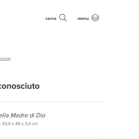
cerca
menu
 russe
conosciuto
ella Madre di Dio
, 53,4 x 46 x 3,4 cm