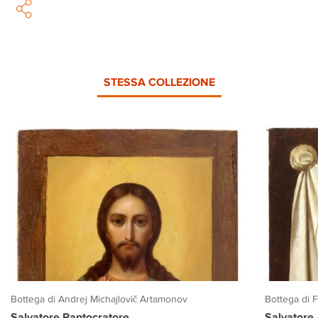
STESSA COLLEZIONE
Bottega di Andrej Michajlovič Artamonov
Bottega di 
Salvatore Pantocratore
Salvatore