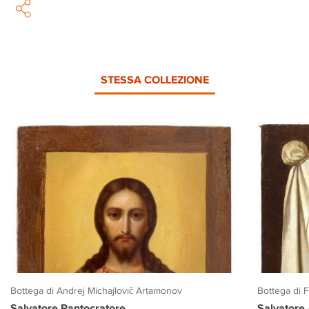
STESSA COLLEZIONE
Bottega di Andrej Michajlovič Artamonov
Bottega di 
Salvatore Pantocratore
Salvatore