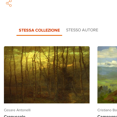
STESSA COLLEZIONE
STESSO AUTORE
Cesare Antonelli
Cristiano Ban
Crepuscolo
Campagna 