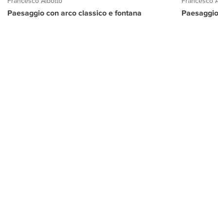
Francesco Albotto
Francesco A
Paesaggio con arco classico e fontana
Paesaggio
PROGETTO CULTURA
INFORMAZIONI
CONTATTI