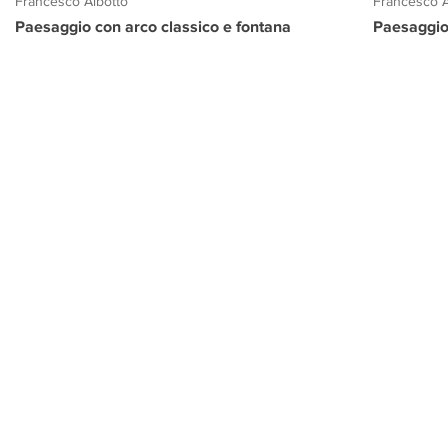
Francesco Albotto
Francesco A
Paesaggio con arco classico e fontana
Paesaggio
PROGETTO CULTURA
INFORMAZIONI
CONTATTI