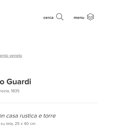
cerca
menu
cento veneto
o Guardi
nezia, 1835
n casa rustica e torre
 su tela, 25 x 40 cm