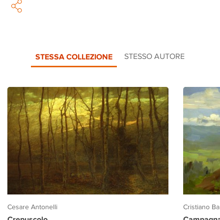
STESSA COLLEZIONE
STESSO AUTORE
Cesare Antonelli
Cristiano Ban
Crepuscolo
Campagna 