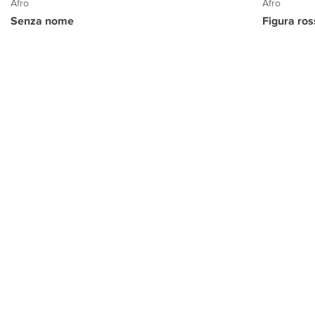
Afro
Afro
Senza nome
Figura ro
PROGETTO CULTURA
INFORMAZIONI
CONTATTI