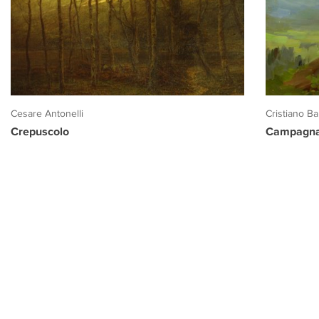
Cesare Antonelli
Cristiano Ban
Crepuscolo
Campagna 
PROGETTO CULTURA