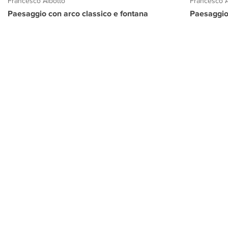
Francesco Albotto
Francesco A
Paesaggio con arco classico e fontana
Paesaggio
PROGETTO CULTURA
INFORMAZIONI
CONTATTI