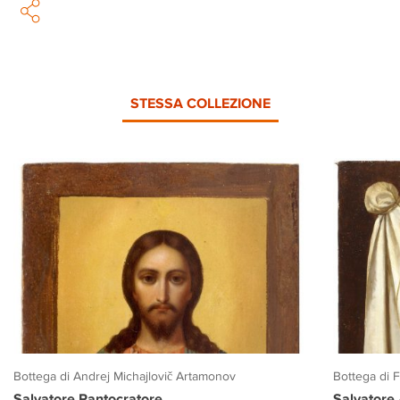
STESSA COLLEZIONE
Bottega di Andrej Michajlovič Artamonov
Bottega di 
Salvatore Pantocratore
Salvatore