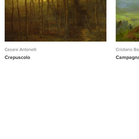
Cesare Antonelli
Cristiano Ban
Crepuscolo
Campagna 
PROGETTO CULTURA