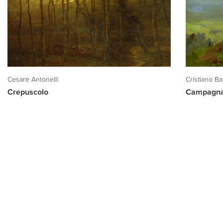
Cesare Antonelli
Cristiano Ban
Crepuscolo
Campagna 
PROGETTO CULTURA