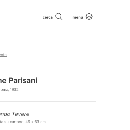
cerca
menu
ento
e Parisani
Roma, 1932
iondo Tevere
tata su cartone, 49 x 63 cm