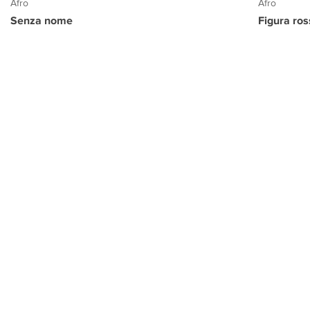
Afro
Afro
Senza nome
Figura ro
PROGETTO CULTURA
INFORMAZIONI
CONTATTI